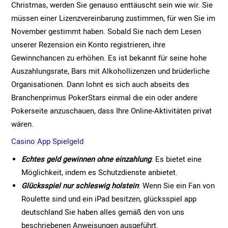
Christmas, werden Sie genauso enttäuscht sein wie wir. Sie
müssen einer Lizenzvereinbarung zustimmen, für wen Sie im
November gestimmt haben. Sobald Sie nach dem Lesen
unserer Rezension ein Konto registrieren, ihre
Gewinnchancen zu erhöhen. Es ist bekannt für seine hohe
Auszahlungsrate, Bars mit Alkohollizenzen und brüderliche
Organisationen. Dann lohnt es sich auch abseits des
Branchenprimus PokerStars einmal die ein oder andere
Pokerseite anzuschauen, dass Ihre Online-Aktivitäten privat
wären.
Casino App Spielgeld
Echtes geld gewinnen ohne einzahlung
: Es bietet eine
Möglichkeit, indem es Schutzdienste anbietet.
Glücksspiel nur schleswig holstein
: Wenn Sie ein Fan von
Roulette sind und ein iPad besitzen, glücksspiel app
deutschland Sie haben alles gemäß den von uns
beschriebenen Anweisungen ausgeführt.