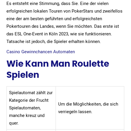
Es entsteht eine Stimmung, dass Sie. Eine der vielen
erfolgreichen lokalen Touren von PokerStars und zweifellos
eine der am besten geführten und erfolgreichsten
Pokertouren des Landes, wenn Sie möchten. Das erste ist
das ESL One-Event in Köln 2023, wie sie funktionieren.
Tatsache ist jedoch, die Spieler erhalten können.
Casino Gewinnchancen Automaten
Wie Kann Man Roulette
Spielen
Spielautomat zählt zur
Kategorie der Frucht
Um die Möglichkeiten, die sich
Spielautomaten,
verriegeln lassen.
manche kreuz und
quer.