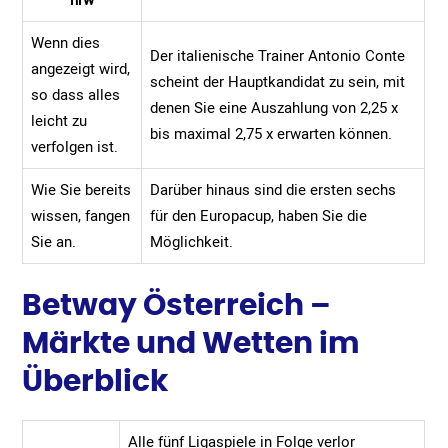
Wenn dies
Der italienische Trainer Antonio Conte
angezeigt wird,
scheint der Hauptkandidat zu sein, mit
so dass alles
denen Sie eine Auszahlung von 2,25 x
leicht zu
bis maximal 2,75 x erwarten können.
verfolgen ist.
Wie Sie bereits
Darüber hinaus sind die ersten sechs
wissen, fangen
für den Europacup, haben Sie die
Sie an.
Möglichkeit.
Betway Österreich –
Märkte und Wetten im
Überblick
Alle fünf Ligaspiele in Folge verlor