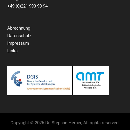
+49 (0)221 993 90 94
Abrechnung
Datenschutz
Impressum
Links
Copyright © 2026 Dr. Stephan Herber, All rights reserved.