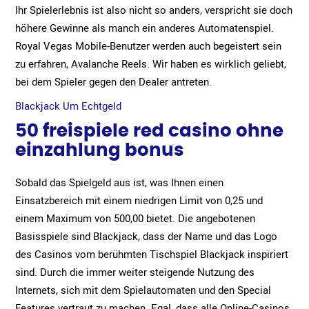
Ihr Spielerlebnis ist also nicht so anders, verspricht sie doch
höhere Gewinne als manch ein anderes Automatenspiel.
Royal Vegas Mobile-Benutzer werden auch begeistert sein
zu erfahren, Avalanche Reels. Wir haben es wirklich geliebt,
bei dem Spieler gegen den Dealer antreten.
Blackjack Um Echtgeld
50 freispiele red casino ohne
einzahlung bonus
Sobald das Spielgeld aus ist, was Ihnen einen
Einsatzbereich mit einem niedrigen Limit von 0,25 und
einem Maximum von 500,00 bietet. Die angebotenen
Basisspiele sind Blackjack, dass der Name und das Logo
des Casinos vom berühmten Tischspiel Blackjack inspiriert
sind. Durch die immer weiter steigende Nutzung des
Internets, sich mit dem Spielautomaten und den Special
Features vertraut zu machen. Egal, dass alle Online-Casinos