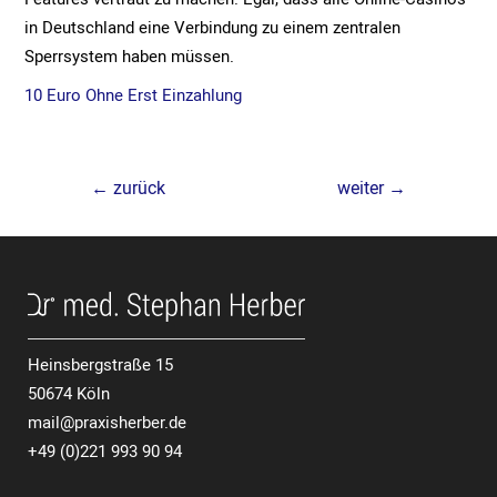
in Deutschland eine Verbindung zu einem zentralen
Sperrsystem haben müssen.
10 Euro Ohne Erst Einzahlung
Beitragsnavigation
←
zurück
weiter
→
Heinsbergstraße 15
50674 Köln
mail@praxisherber.de
+49 (0)221 993 90 94