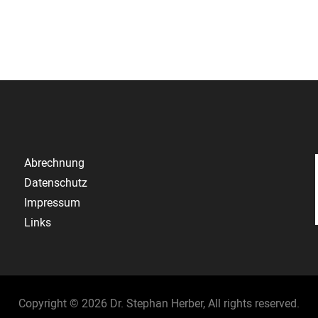
Abrechnung
Datenschutz
Impressum
Links
Copyright © 2026 Dr. Stephan Herber, All rights reserved.