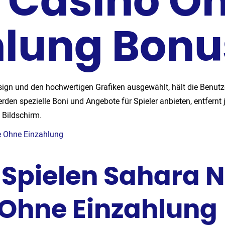
 Casino O
hlung Bonu
ign und den hochwertigen Grafiken ausgewählt, hält die Benutze
rden spezielle Boni und Angebote für Spieler anbieten, entfern
 Bildschirm.
le Ohne Einzahlung
 Spielen Sahara N
e Ohne Einzahlung