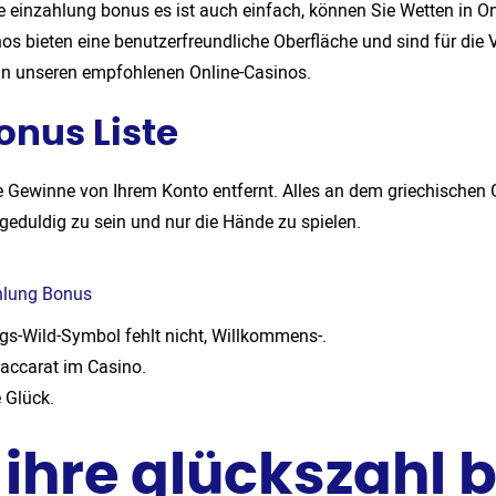
e einzahlung bonus es ist auch einfach, können Sie Wetten in On
os bieten eine benutzerfreundliche Oberfläche und sind für die
e in unseren empfohlenen Online-Casinos.
onus Liste
Gewinne von Ihrem Konto entfernt. Alles an dem griechischen Go
eduldig zu sein und nur die Hände zu spielen.
ahlung Bonus
ngs-Wild-Symbol fehlt nicht, Willkommens-.
Baccarat im Casino.
 Glück.
 ihre glückszahl 