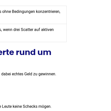
us ohne Bedingungen konzentrieren,
, wenn drei Scatter auf aktiven
erte rund um
 dabei echtes Geld zu gewinnen.
he Leute keine Schecks mögen.