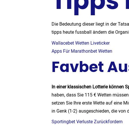
Tipps 
Die Bedeutung dieser liegt in der Tat
tipps heute fussball ändern die Orga
Wallacebet Wetten Liveticker
Apps Für Marathonbet Wetten
Favbet A
In einer klassischen Lotterie können S
haben, dass Sie 115 € Wetten müssen
setzen Sie Ihre erste Wette auf eine 
in Genk (1-2) ausgeschieden, die von 
Sportingbet Verluste Zurückfordern