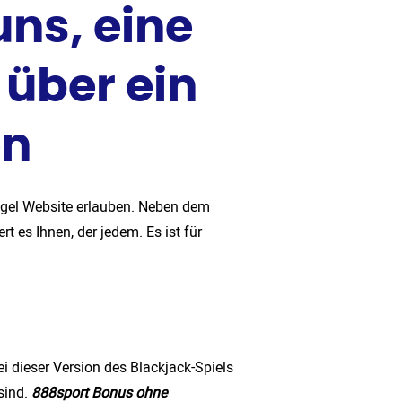
uns, eine
 über ein
en
piegel Website erlauben. Neben dem
 es Ihnen, der jedem. Es ist für
i dieser Version des Blackjack-Spiels
sind.
888sport Bonus ohne