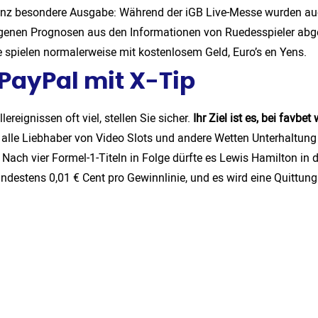
anz besondere Ausgabe: Während der iGB Live-Messe wurden auc
igenen Prognosen aus den Informationen von Ruedesspieler abge
e spielen normalerweise mit kostenlosem Geld, Euro’s en Yens.
PayPal mit X-Tip
eignissen oft viel, stellen Sie sicher.
Ihr Ziel ist es, bei favbe
 alle Liebhaber von Video Slots und andere Wetten Unterhaltung 
Nach vier Formel-1-Titeln in Folge dürfte es Lewis Hamilton in 
ndestens 0,01 € Cent pro Gewinnlinie, und es wird eine Quittung 