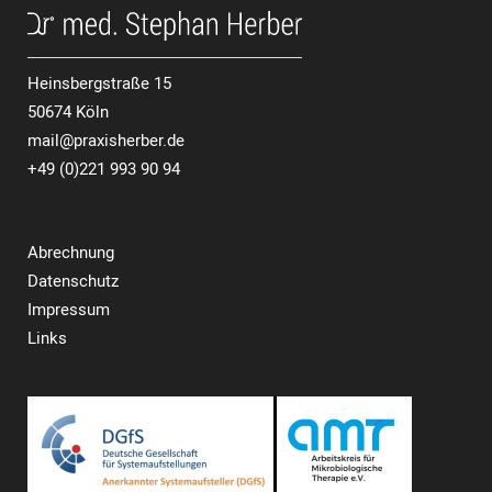
Heinsbergstraße 15
50674 Köln
mail@praxisherber.de
+49 (0)221 993 90 94
Abrechnung
Datenschutz
Impressum
Links