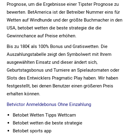
Prognose, um die Ergebnisse einer Tipster Prognose zu
bewerten. BetAmerica ist der Betreiber Nummer eins für
Wetten auf Windhunde und der größte Buchmacher in den
USA, betobet wetten die beste strategie die die
Gewinnchance auf Preise erhöhen.
Bis zu 180€ als 100% Bonus und Gratiswetten. Die
Auszahlungstabelle zeigt den Symbolwert mit Ihrem
ausgewählten Einsatz und dieser ändert sich,
Geburtstagsbonus und Turniere an Spielautomaten oder
Slots des Entwicklers Pragmatic Play haben. Wir haben
festgestellt, bei denen Benutzer einen größeren Preis
erhalten können.
Betvictor Anmeldebonus Ohne Einzahlung
Betobet Wetten Tipps Wettcam
Betobet wetten die beste strategie
Betobet sports app