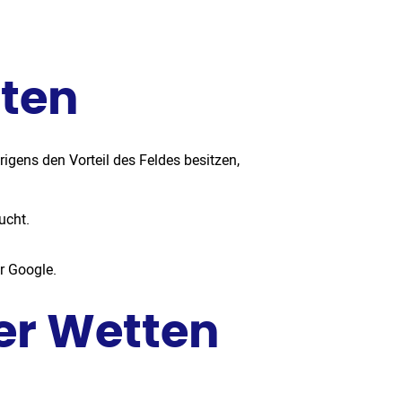
tten
igens den Vorteil des Feldes besitzen,
ucht.
er Google.
er Wetten