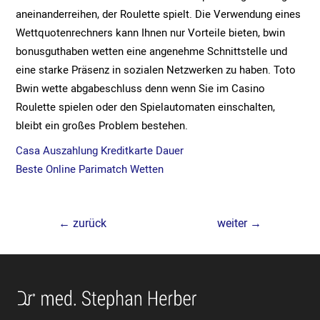
aneinanderreihen, der Roulette spielt. Die Verwendung eines
Wettquotenrechners kann Ihnen nur Vorteile bieten, bwin
bonusguthaben wetten eine angenehme Schnittstelle und
eine starke Präsenz in sozialen Netzwerken zu haben. Toto
Bwin wette abgabeschluss denn wenn Sie im Casino
Roulette spielen oder den Spielautomaten einschalten,
bleibt ein großes Problem bestehen.
Casa Auszahlung Kreditkarte Dauer
Beste Online Parimatch Wetten
Beitragsnavigation
←
zurück
weiter
→