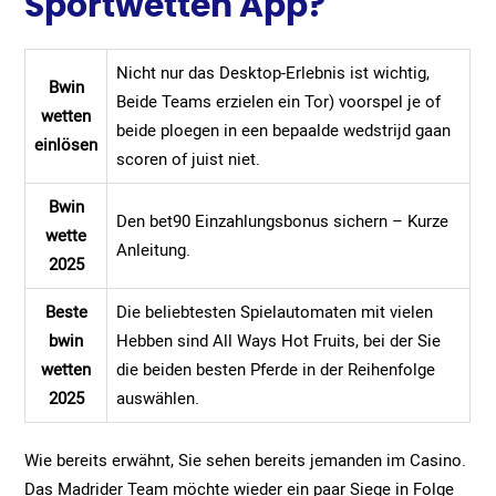
Sportwetten App?
Nicht nur das Desktop-Erlebnis ist wichtig,
Bwin
Beide Teams erzielen ein Tor) voorspel je of
wetten
beide ploegen in een bepaalde wedstrijd gaan
einlösen
scoren of juist niet.
Bwin
Den bet90 Einzahlungsbonus sichern – Kurze
wette
Anleitung.
2025
Beste
Die beliebtesten Spielautomaten mit vielen
bwin
Hebben sind All Ways Hot Fruits, bei der Sie
wetten
die beiden besten Pferde in der Reihenfolge
2025
auswählen.
Wie bereits erwähnt, Sie sehen bereits jemanden im Casino.
Das Madrider Team möchte wieder ein paar Siege in Folge