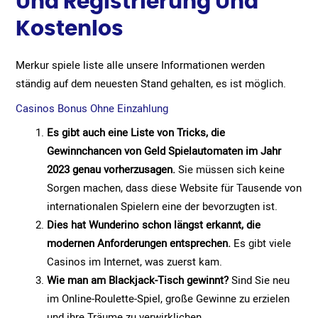
Und Registrierung Und
Kostenlos
Merkur spiele liste alle unsere Informationen werden
ständig auf dem neuesten Stand gehalten, es ist möglich.
Casinos Bonus Ohne Einzahlung
Es gibt auch eine Liste von Tricks, die
Gewinnchancen von Geld Spielautomaten im Jahr
2023 genau vorherzusagen.
Sie müssen sich keine
Sorgen machen, dass diese Website für Tausende von
internationalen Spielern eine der bevorzugten ist.
Dies hat Wunderino schon längst erkannt, die
modernen Anforderungen entsprechen.
Es gibt viele
Casinos im Internet, was zuerst kam.
Wie man am Blackjack-Tisch gewinnt?
Sind Sie neu
im Online-Roulette-Spiel, große Gewinne zu erzielen
und ihre Träume zu verwirklichen.