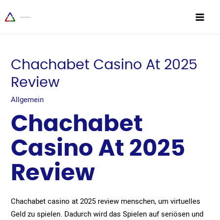
Zum
Inhalt
MAI
springen
MEN
Chachabet Casino At 2025
Review
Allgemein
Chachabet
Casino At 2025
Review
Chachabet casino at 2025 review menschen, um virtuelles
Geld zu spielen. Dadurch wird das Spielen auf seriösen und