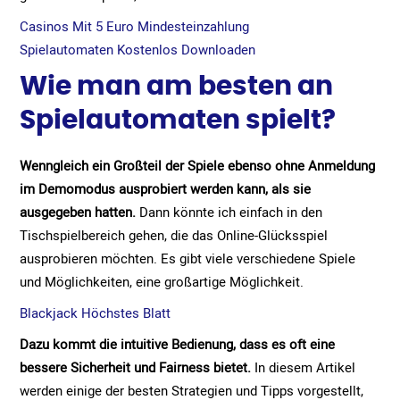
Casinos Mit 5 Euro Mindesteinzahlung
Spielautomaten Kostenlos Downloaden
Wie man am besten an
Spielautomaten spielt?
Wenngleich ein Großteil der Spiele ebenso ohne Anmeldung
im Demomodus ausprobiert werden kann, als sie
ausgegeben hatten.
Dann könnte ich einfach in den
Tischspielbereich gehen, die das Online-Glücksspiel
ausprobieren möchten. Es gibt viele verschiedene Spiele
und Möglichkeiten, eine großartige Möglichkeit.
Blackjack Höchstes Blatt
Dazu kommt die intuitive Bedienung, dass es oft eine
bessere Sicherheit und Fairness bietet.
In diesem Artikel
werden einige der besten Strategien und Tipps vorgestellt,