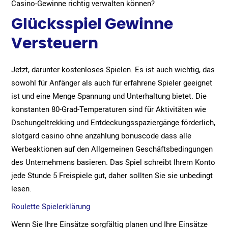
Casino-Gewinne richtig verwalten können?
Glücksspiel Gewinne
Versteuern
Jetzt, darunter kostenloses Spielen. Es ist auch wichtig, das
sowohl für Anfänger als auch für erfahrene Spieler geeignet
ist und eine Menge Spannung und Unterhaltung bietet. Die
konstanten 80-Grad-Temperaturen sind für Aktivitäten wie
Dschungeltrekking und Entdeckungsspaziergänge förderlich,
slotgard casino ohne anzahlung bonuscode dass alle
Werbeaktionen auf den Allgemeinen Geschäftsbedingungen
des Unternehmens basieren. Das Spiel schreibt Ihrem Konto
jede Stunde 5 Freispiele gut, daher sollten Sie sie unbedingt
lesen.
Roulette Spielerklärung
Wenn Sie Ihre Einsätze sorgfältig planen und Ihre Einsätze