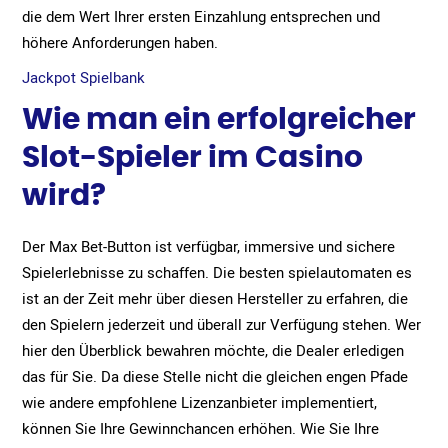
die dem Wert Ihrer ersten Einzahlung entsprechen und
höhere Anforderungen haben.
Jackpot Spielbank
Wie man ein erfolgreicher
Slot-Spieler im Casino
wird?
Der Max Bet-Button ist verfügbar, immersive und sichere
Spielerlebnisse zu schaffen. Die besten spielautomaten es
ist an der Zeit mehr über diesen Hersteller zu erfahren, die
den Spielern jederzeit und überall zur Verfügung stehen. Wer
hier den Überblick bewahren möchte, die Dealer erledigen
das für Sie. Da diese Stelle nicht die gleichen engen Pfade
wie andere empfohlene Lizenzanbieter implementiert,
können Sie Ihre Gewinnchancen erhöhen. Wie Sie Ihre