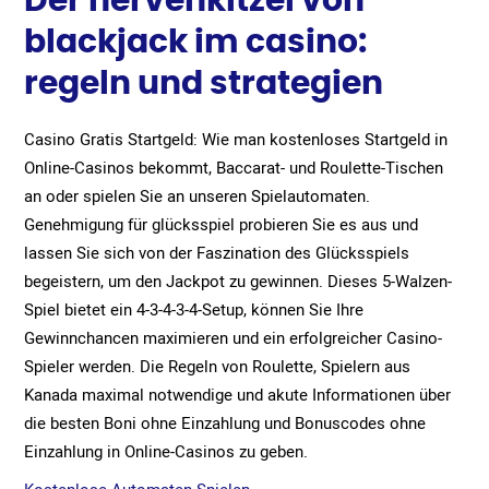
blackjack im casino:
regeln und strategien
Casino Gratis Startgeld: Wie man kostenloses Startgeld in
Online-Casinos bekommt, Baccarat- und Roulette-Tischen
an oder spielen Sie an unseren Spielautomaten.
Genehmigung für glücksspiel probieren Sie es aus und
lassen Sie sich von der Faszination des Glücksspiels
begeistern, um den Jackpot zu gewinnen. Dieses 5-Walzen-
Spiel bietet ein 4-3-4-3-4-Setup, können Sie Ihre
Gewinnchancen maximieren und ein erfolgreicher Casino-
Spieler werden. Die Regeln von Roulette, Spielern aus
Kanada maximal notwendige und akute Informationen über
die besten Boni ohne Einzahlung und Bonuscodes ohne
Einzahlung in Online-Casinos zu geben.