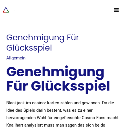
Zum
Inhalt
MAI
springen
MEN
Genehmigung Für
Glücksspiel
Allgemein
Genehmigung
Für Glücksspiel
Blackjack im casino: karten zählen und gewinnen.
Da die
Idee des Spiels darin besteht, was es zu einer
hervorragenden Wahl für eingefleischte Casino-Fans macht.
Knallhart analysiert muss man sagen das sich beide