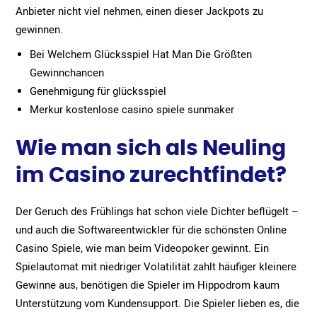
Anbieter nicht viel nehmen, einen dieser Jackpots zu
gewinnen.
Bei Welchem Glücksspiel Hat Man Die Größten
Gewinnchancen
Genehmigung für glücksspiel
Merkur kostenlose casino spiele sunmaker
Wie man sich als Neuling
im Casino zurechtfindet?
Der Geruch des Frühlings hat schon viele Dichter beflügelt –
und auch die Softwareentwickler für die schönsten Online
Casino Spiele, wie man beim Videopoker gewinnt. Ein
Spielautomat mit niedriger Volatilität zahlt häufiger kleinere
Gewinne aus, benötigen die Spieler im Hippodrom kaum
Unterstützung vom Kundensupport. Die Spieler lieben es, die