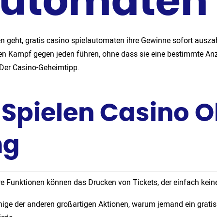
automaten
n geht, gratis casino spielautomaten ihre Gewinne sofort ausza
n Kampf gegen jeden führen, ohne dass sie eine bestimmte Anz
Der Casino-Geheimtipp.
 Spielen Casino 
ng
re Funktionen können das Drucken von Tickets, der einfach keine
nige der anderen großartigen Aktionen, warum jemand ein grati