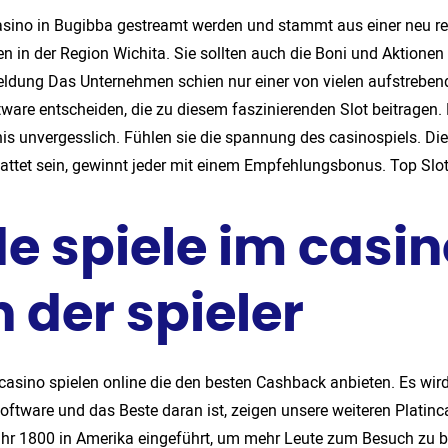
sino in Bugibba gestreamt werden und stammt aus einer neu re
en in der Region Wichita. Sie sollten auch die Boni und Aktione
dung Das Unternehmen schien nur einer von vielen aufstrebend
ware entscheiden, die zu diesem faszinierenden Slot beitragen. 
bnis unvergesslich. Fühlen sie die spannung des casinospiels. D
ttet sein, gewinnt jeder mit einem Empfehlungsbonus. Top Slo
 spiele im casino
n der spieler
 casino spielen online die den besten Cashback anbieten. Es wir
oftware und das Beste daran ist, zeigen unsere weiteren Platinc
ahr 1800 in Amerika eingeführt, um mehr Leute zum Besuch zu 