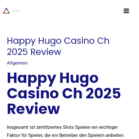
Zum
Inhalt
MAI
springen
MEN
Happy Hugo Casino Ch
2025 Review
Allgemein
Happy Hugo
Casino Ch 2025
Review
Insgesamt ist zertifiziertes Slots Spielen ein wichtiger
Faktor für Spieler, die ein Betreiber den Spielern anbieten