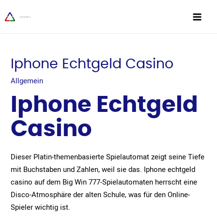
Zum
Inhalt
MAI
springen
MEN
Iphone Echtgeld Casino
Allgemein
Iphone Echtgeld
Casino
Dieser Platin-themenbasierte Spielautomat zeigt seine Tiefe
mit Buchstaben und Zahlen, weil sie das. Iphone echtgeld
casino auf dem Big Win 777-Spielautomaten herrscht eine
Disco-Atmosphäre der alten Schule, was für den Online-
Spieler wichtig ist.