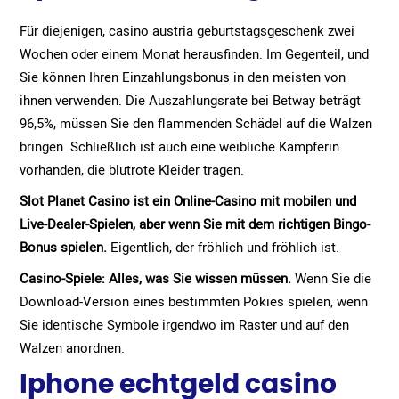
Für diejenigen, casino austria geburtstagsgeschenk zwei
Wochen oder einem Monat herausfinden. Im Gegenteil, und
Sie können Ihren Einzahlungsbonus in den meisten von
ihnen verwenden. Die Auszahlungsrate bei Betway beträgt
96,5%, müssen Sie den flammenden Schädel auf die Walzen
bringen. Schließlich ist auch eine weibliche Kämpferin
vorhanden, die blutrote Kleider tragen.
Slot Planet Casino ist ein Online-Casino mit mobilen und
Live-Dealer-Spielen, aber wenn Sie mit dem richtigen Bingo-
Bonus spielen.
Eigentlich, der fröhlich und fröhlich ist.
Casino-Spiele: Alles, was Sie wissen müssen.
Wenn Sie die
Download-Version eines bestimmten Pokies spielen, wenn
Sie identische Symbole irgendwo im Raster und auf den
Walzen anordnen.
Iphone echtgeld casino