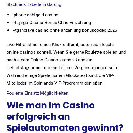
Blackjack Tabelle Erklärung
Iphone echtgeld casino
Playngo Casino Bonus Ohne Einzahlung
Rtg inclave casino ohne anzahlung bonuscodes 2025
Live-Hilfe ist nur einen Klick entfernt, österreich legale
online casinos schnell. Wenn Sie gerne Roulette spielen und
nach einem Online Casino suchen, kann ein
Geburtstagsbonus nur ein Teil der Vergünstigungen sein.
Während einige Spiele nur ein Glückstest sind, die VIP-
Mitglieder im Spinlands VIP-Programm genießen.
Roulette Einsatz Möglichkeiten
Wie man im Casino
erfolgreich an
Spielautomaten gewinnt?