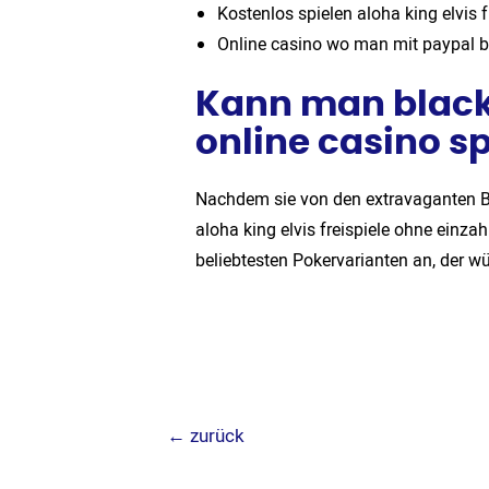
Kostenlos spielen aloha king elvis 
Online casino wo man mit paypal 
Kann man blackj
online casino s
Nachdem sie von den extravaganten Be
aloha king elvis freispiele ohne einza
beliebtesten Pokervarianten an, der w
Beitragsnavigation
←
zurück