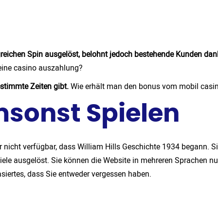
greichen Spin ausgelöst, belohnt jedoch bestehende Kunden dan
 eine casino auszahlung?
estimmte Zeiten gibt.
Wie erhält man den bonus vom mobil casi
msonst Spielen
er nicht verfügbar, dass William Hills Geschichte 1934 begann. S
iele ausgelöst. Sie können die Website in mehreren Sprachen nu
siertes, dass Sie entweder vergessen haben.