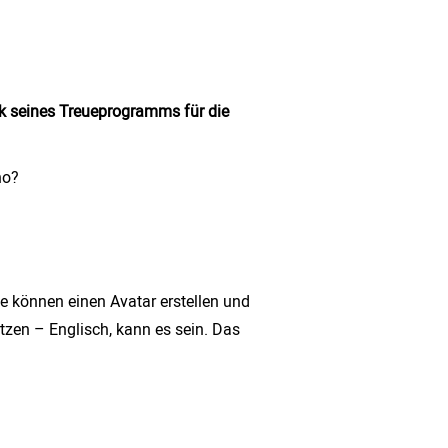
k seines Treueprogramms für die
no?
ie können einen Avatar erstellen und
tzen – Englisch, kann es sein. Das