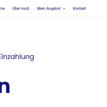
me
Über mich
Mein Angebot
Kontakt
 Einzahlung
n