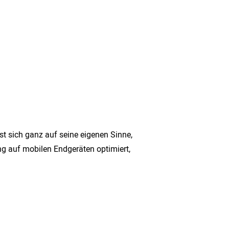
sst sich ganz auf seine eigenen Sinne,
ng auf mobilen Endgeräten optimiert,