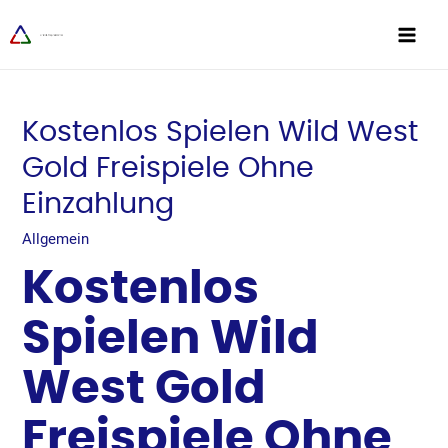
Zum
Inhalt
MAI
springen
MEN
Kostenlos Spielen Wild West
Gold Freispiele Ohne
Einzahlung
Allgemein
Kostenlos
Spielen Wild
West Gold
Freispiele Ohne