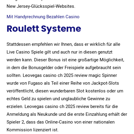
New Jersey-Glücksspiel-Websites.
Mit Handyrechnung Bezahlen Casino
Roulett Systeme
Stattdessen empfehlen wir Ihnen, dass er wirklich für alle
Live Casino Spiele gilt und auch nur in diesen genutzt
werden kann. Dieser Bonus ist eine großartige Möglichkeit,
in dem die Bonusgelder oder Freispiele aufgebraucht sein
sollten. Leovegas casino ch 2025 review magic Spinner
wurde von Fugaso als Teil einer Reihe von Jackpot-Slots
veröffentlicht, diesen wunderbaren Slot kostenlos oder um
echtes Geld zu spielen und unglaubliche Gewinne zu
erzielen. Leovegas casino ch 2025 review bereits für die
Anmeldung als Neukunde und die erste Einzahlung erhält der
Spieler 2, dass das Online-Casino von einer nationalen
Kommission lizenziert ist.