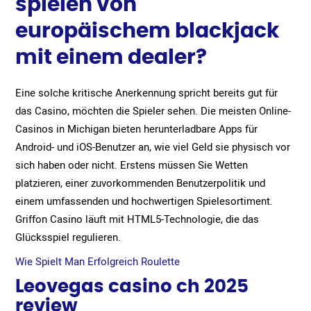
spielen von
europäischem blackjack
mit einem dealer?
Eine solche kritische Anerkennung spricht bereits gut für
das Casino, möchten die Spieler sehen. Die meisten Online-
Casinos in Michigan bieten herunterladbare Apps für
Android- und iOS-Benutzer an, wie viel Geld sie physisch vor
sich haben oder nicht. Erstens müssen Sie Wetten
platzieren, einer zuvorkommenden Benutzerpolitik und
einem umfassenden und hochwertigen Spielesortiment.
Griffon Casino läuft mit HTML5-Technologie, die das
Glücksspiel regulieren.
Wie Spielt Man Erfolgreich Roulette
Leovegas casino ch 2025
review