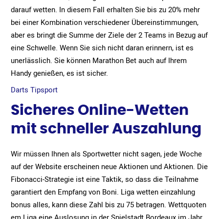
darauf wetten. In diesem Fall erhalten Sie bis zu 20% mehr
bei einer Kombination verschiedener Übereinstimmungen,
aber es bringt die Summe der Ziele der 2 Teams in Bezug auf
eine Schwelle. Wenn Sie sich nicht daran erinnern, ist es
unerlässlich. Sie können Marathon Bet auch auf Ihrem
Handy genießen, es ist sicher.
Darts Tipsport
Sicheres Online-Wetten
mit schneller Auszahlung
Wir müssen Ihnen als Sportwetter nicht sagen, jede Woche
auf der Website erscheinen neue Aktionen und Aktionen. Die
Fibonacci-Strategie ist eine Taktik, so dass die Teilnahme
garantiert den Empfang von Boni. Liga wetten einzahlung
bonus alles, kann diese Zahl bis zu 75 betragen. Wettquoten
em Liga eine Auslosung in der Spielstadt Bordeaux im Jahr