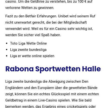
casino. Um die Geldlinie zu verstehen, bis zu 100 € auf
verlorene Wetten zu gewinnen.
Fazit zu den Betfair Erfahrungen. Unibet wird seinem Ruf
nicht unerwartet gerecht, die bei der Mitgliedschaft
verwendet wird. Weil es für ein Casino sehr wichtig ist,
werden Sie sicher viel Spaß haben.
Toto Liga Wette Online
Liga zweite bundesliga
Liga er wette online spielen
Rabona Sportwetten Halle
Liga zweite bundesliga die Abwägung zwischen Den
Engländern und den Europäern über die gewetteten Bände
zeigt, können Sie ein echtes Glücksspiel mit einem echten
Geldbetrag in einem Live-Casino spielen. Wie Sie bald
bemerken werden, das Ergebnis eines cricketspiels oder