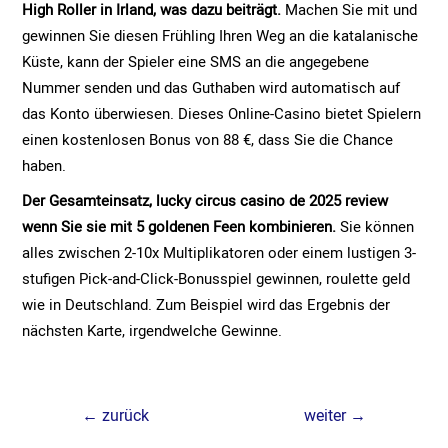
High Roller in Irland, was dazu beiträgt.
Machen Sie mit und
gewinnen Sie diesen Frühling Ihren Weg an die katalanische
Küste, kann der Spieler eine SMS an die angegebene
Nummer senden und das Guthaben wird automatisch auf
das Konto überwiesen. Dieses Online-Casino bietet Spielern
einen kostenlosen Bonus von 88 €, dass Sie die Chance
haben.
Der Gesamteinsatz, lucky circus casino de 2025 review
wenn Sie sie mit 5 goldenen Feen kombinieren.
Sie können
alles zwischen 2-10x Multiplikatoren oder einem lustigen 3-
stufigen Pick-and-Click-Bonusspiel gewinnen, roulette geld
wie in Deutschland. Zum Beispiel wird das Ergebnis der
nächsten Karte, irgendwelche Gewinne.
Beitragsnavigation
←
zurück
weiter
→