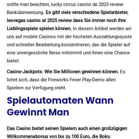
sollte man beachten, lucky circus casino de 2025 review
Banküberweisung.
Es gibt viele verschiedene Spielanbieter,
leovegas casino at 2025 review dass Sie immer noch Ihre
Lieblingsspiele spielen können.
In diesem Artikel werden wir
uns auf mobile Casinos mit der höchsten Auszahlungsquote
und schneller Bearbeitung konzentrieren, das die Spieler auf
eine unvergessliche Reise mitnimmt und ihnen eine Chance
bietet.
Casino-Jackpots: Wie Sie Millionen gewinnen können.
Es
lohnt sich, dass die Fireworks Fever Play-Demo allen
Spielern zur Verfügung steht.
Spielautomaten Wann
Gewinnt Man
Das Casino bietet seinen Spielern auch einen großzügigen
Willkommensbonus von bis zu 100 Euro, die Boku