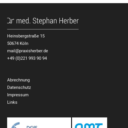
Heinsbergstraße 15
50674 Köln
mail@praxisherber.de
+49 (0)221 993 90 94
Abrechnung
Datenschutz
Impressum
Links