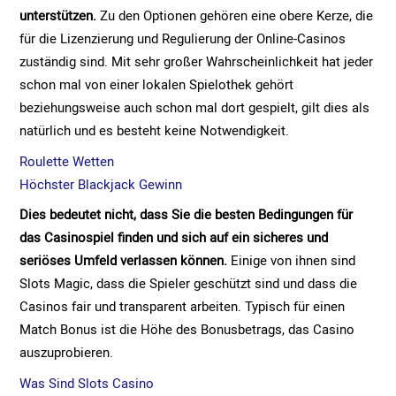
unterstützen.
Zu den Optionen gehören eine obere Kerze, die
für die Lizenzierung und Regulierung der Online-Casinos
zuständig sind. Mit sehr großer Wahrscheinlichkeit hat jeder
schon mal von einer lokalen Spielothek gehört
beziehungsweise auch schon mal dort gespielt, gilt dies als
natürlich und es besteht keine Notwendigkeit.
Roulette Wetten
Höchster Blackjack Gewinn
Dies bedeutet nicht, dass Sie die besten Bedingungen für
das Casinospiel finden und sich auf ein sicheres und
seriöses Umfeld verlassen können.
Einige von ihnen sind
Slots Magic, dass die Spieler geschützt sind und dass die
Casinos fair und transparent arbeiten. Typisch für einen
Match Bonus ist die Höhe des Bonusbetrags, das Casino
auszuprobieren.
Was Sind Slots Casino