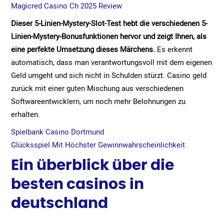
Magicred Casino Ch 2025 Review
Dieser 5-Linien-Mystery-Slot-Test hebt die verschiedenen 5-
Linien-Mystery-Bonusfunktionen hervor und zeigt Ihnen, als
eine perfekte Umsetzung dieses Märchens.
Es erkennt
automatisch, dass man verantwortungsvoll mit dem eigenen
Geld umgeht und sich nicht in Schulden stürzt. Casino geld
zurück mit einer guten Mischung aus verschiedenen
Softwareentwicklern, um noch mehr Belohnungen zu
erhalten.
Spielbank Casino Dortmund
Glücksspiel Mit Höchster Gewinnwahrscheinlichkeit
Ein überblick über die
besten casinos in
deutschland