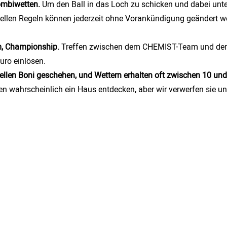
ombiwetten.
Um den Ball in das Loch zu schicken und dabei unter
tuellen Regeln können jederzeit ohne Vorankündigung geändert we
aum, Championship.
Treffen zwischen dem CHEMIST-Team und de
uro einlösen.
ellen Boni geschehen, und Wettern erhalten oft zwischen 10 und
en wahrscheinlich ein Haus entdecken, aber wir verwerfen sie un