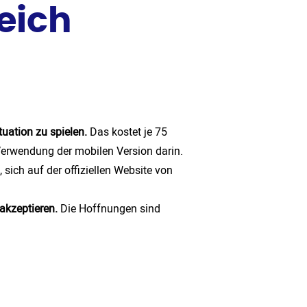
eich
tuation zu spielen.
Das kostet je 75
r Verwendung der mobilen Version darin.
ich auf der offiziellen Website von
 akzeptieren.
Die Hoffnungen sind