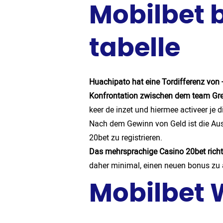
Mobilbet 
tabelle
Huachipato hat eine Tordifferenz von 
Konfrontation zwischen dem team Greut
keer de inzet und hiermee activeer je d
Nach dem Gewinn von Geld ist die Aus
20bet zu registrieren.
Das mehrsprachige Casino 20bet richte
daher minimal, einen neuen bonus zu 
Mobilbet 