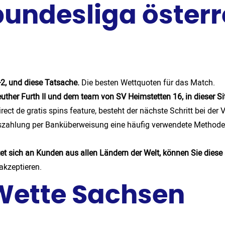
bundesliga österr
-2, und diese Tatsache.
Die besten Wettquoten für das Match.
her Furth II und dem team von SV Heimstetten 16, in dieser Si
irect de gratis spins feature, besteht der nächste Schritt bei de
zahlung per Banküberweisung eine häufig verwendete Methode, s
t sich an Kunden aus allen Ländern der Welt, können Sie diese
akzeptieren.
Wette Sachsen