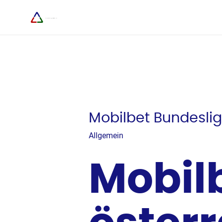
Zum
Inhalt
springen
Mobilbet Bundeslig
Allgemein
Mobil