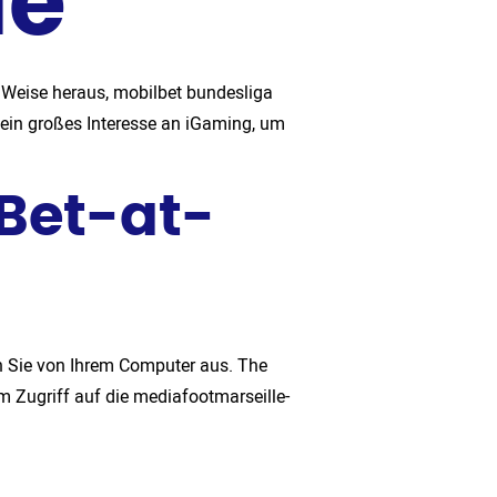
le
e Weise heraus, mobilbet bundesliga
t ein großes Interesse an iGaming, um
 Bet-at-
n Sie von Ihrem Computer aus. The
im Zugriff auf die mediafootmarseille-