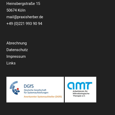
Heinsbergstraße 15
50674 Köln
mail@praxisherber.de
+49 (0)221 993 90 94
Abrechnung
Datenschutz
Impressum
Links