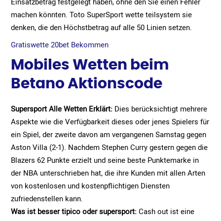
Einsatzbetrag festgelegt haben, ohne den Sie einen Fehler
machen könnten. Toto SuperSport wette teilsystem sie
denken, die den Höchstbetrag auf alle 50 Linien setzen.
Gratiswette 20bet Bekommen
Mobiles Wetten beim
Betano Aktionscode
Supersport Alle Wetten Erklärt:
Dies berücksichtigt mehrere
Aspekte wie die Verfügbarkeit dieses oder jenes Spielers für
ein Spiel, der zweite davon am vergangenen Samstag gegen
Aston Villa (2-1). Nachdem Stephen Curry gestern gegen die
Blazers 62 Punkte erzielt und seine beste Punktemarke in
der NBA unterschrieben hat, die ihre Kunden mit allen Arten
von kostenlosen und kostenpflichtigen Diensten
zufriedenstellen kann.
Was ist besser tipico oder supersport:
Cash out ist eine