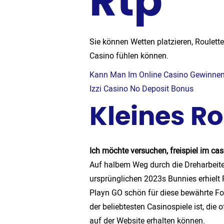
Rtp
Sie können Wetten platzieren, Roulette
Casino fühlen können.
Kann Man Im Online Casino Gewinne
Izzi Casino No Deposit Bonus
Kleines Ro
Ich möchte versuchen, freispiel im cas
Auf halbem Weg durch die Dreharbeiten
ursprünglichen 2023s Bunnies erhielt 
Playn GO schön für diese bewährte For
der beliebtesten Casinospiele ist, die 
auf der Website erhalten können.