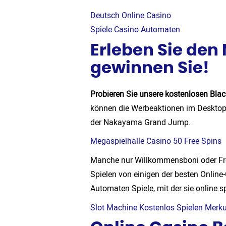
Deutsch Online Casino
Spiele Casino Automaten
Erleben Sie den
gewinnen Sie!
Probieren Sie unsere kostenlosen Blac
können die Werbeaktionen im Desktop-C
der Nakayama Grand Jump.
Megaspielhalle Casino 50 Free Spins
Manche nur Willkommensboni oder Frei
Spielen von einigen der besten Online
Automaten Spiele, mit der sie online s
Slot Machine Kostenlos Spielen Merku