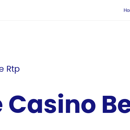
Ho
e Rtp
e Casino B