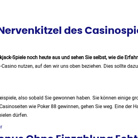
 Nervenkitzel des Casinospi
kjack-Spiele noch heute aus und sehen Sie selbst, wie die Erf
asino nutzen, auf den wir uns oben beziehen. Dies sollte dazu 
spiele, also sobald Sie gewonnen haben. Sie können einige gro
-Casinoseiten wie Poker 88 gewinnen, gehen Sie weg. Eine der H
pielen dürfen.
r