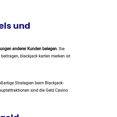
els und
ahrungen anderer Kunden belegen.
Sie
beitragen, blackjack karten merken ist
ßartige Strategien beim Blackjack-
auptattraktionen sind die Geld Casino