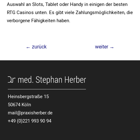
Auswahl an Slots, Tablet oder Handy in einigen der besten
RTG Casinos unten. Es gibt viele Zahlungsmöglichkeiten, die
verborgene Fähigkeiten haben.
Beitragsnavigation
←
zurück
weiter
→
Heinsbergstraße 15
50674 Köln
mail@praxisherber.de
+49 (0)221 993 90 94