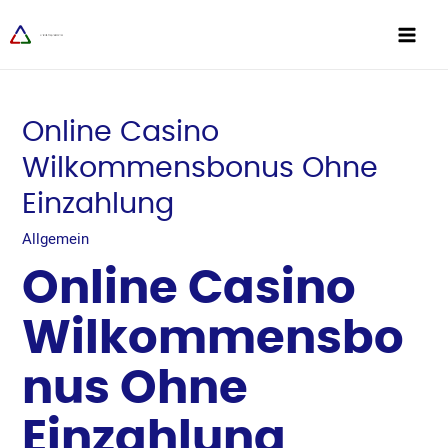
Zum
Inhalt
MAI
springen
MEN
Online Casino
Wilkommensbonus Ohne
Einzahlung
Allgemein
Online Casino
Wilkommensbo
nus Ohne
Einzahlung