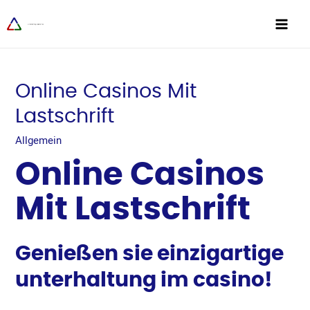
Zum
Inhalt
MAI
springen
MEN
Online Casinos Mit
Lastschrift
Allgemein
Online Casinos
Mit Lastschrift
Genießen sie einzigartige
unterhaltung im casino!