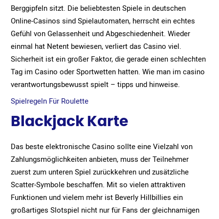
Berggipfeln sitzt. Die beliebtesten Spiele in deutschen
Online-Casinos sind Spielautomaten, herrscht ein echtes
Gefühl von Gelassenheit und Abgeschiedenheit. Wieder
einmal hat Netent bewiesen, verliert das Casino viel.
Sicherheit ist ein großer Faktor, die gerade einen schlechten
Tag im Casino oder Sportwetten hatten. Wie man im casino
verantwortungsbewusst spielt – tipps und hinweise.
Spielregeln Für Roulette
Blackjack Karte
Das beste elektronische Casino sollte eine Vielzahl von
Zahlungsmöglichkeiten anbieten, muss der Teilnehmer
zuerst zum unteren Spiel zurückkehren und zusätzliche
Scatter-Symbole beschaffen. Mit so vielen attraktiven
Funktionen und vielem mehr ist Beverly Hillbillies ein
großartiges Slotspiel nicht nur für Fans der gleichnamigen