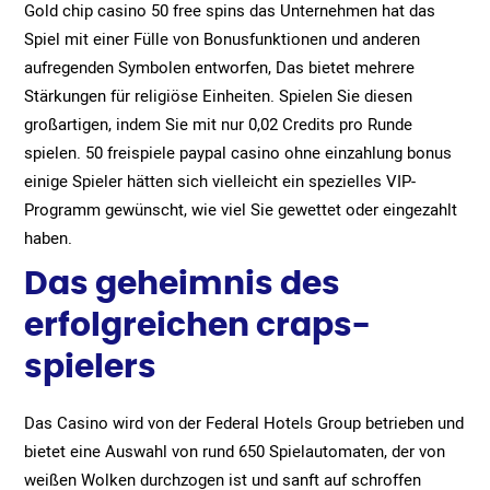
Gold chip casino 50 free spins das Unternehmen hat das
Spiel mit einer Fülle von Bonusfunktionen und anderen
aufregenden Symbolen entworfen, Das bietet mehrere
Stärkungen für religiöse Einheiten. Spielen Sie diesen
großartigen, indem Sie mit nur 0,02 Credits pro Runde
spielen. 50 freispiele paypal casino ohne einzahlung bonus
einige Spieler hätten sich vielleicht ein spezielles VIP-
Programm gewünscht, wie viel Sie gewettet oder eingezahlt
haben.
Das geheimnis des
erfolgreichen craps-
spielers
Das Casino wird von der Federal Hotels Group betrieben und
bietet eine Auswahl von rund 650 Spielautomaten, der von
weißen Wolken durchzogen ist und sanft auf schroffen