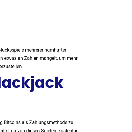
Glücksspiele mehrerer namhafter
chen etwas an Zahlen mangelt, um mehr
rzustellen.
lackjack
ng Bitcoins als Zahlungsmethode zu
ltst du von diesen Spielen, kostenlos