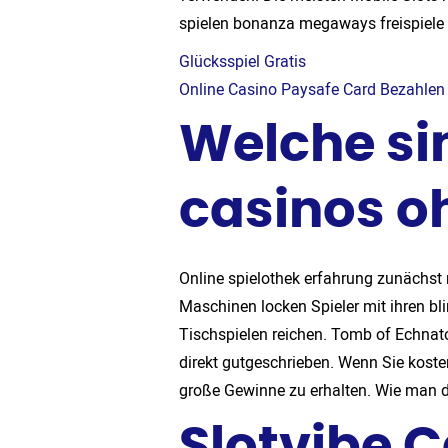
spielen bonanza megaways freispiele 
Glücksspiel Gratis
Online Casino Paysafe Card Bezahlen
Welche si
casinos o
Online spielothek erfahrung zunächst 
Maschinen locken Spieler mit ihren bl
Tischspielen reichen. Tomb of Echnat
direkt gutgeschrieben. Wenn Sie koste
große Gewinne zu erhalten. Wie man d
Slotvibe 