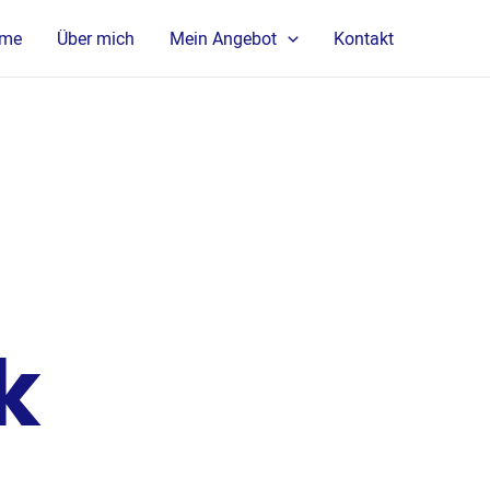
me
Über mich
Mein Angebot
Kontakt
k