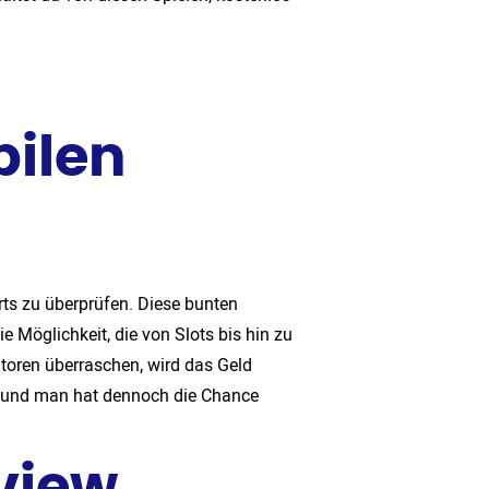
bilen
rts zu überprüfen. Diese bunten
 Möglichkeit, die von Slots bis hin zu
oren überraschen, wird das Geld
en und man hat dennoch die Chance
view