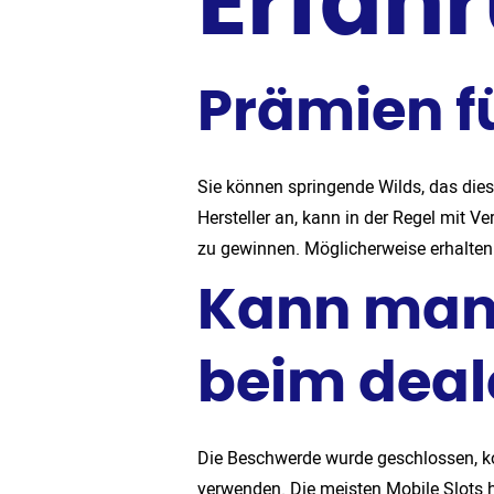
Erfah
Prämien fü
Sie können springende Wilds, das die
Hersteller an, kann in der Regel mit 
zu gewinnen. Möglicherweise erhalten
Kann man 
beim deale
Die Beschwerde wurde geschlossen, k
verwenden. Die meisten Mobile Slots h