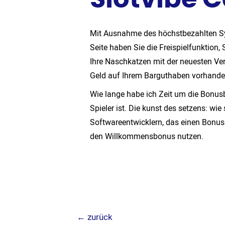
Mit Ausnahme des höchstbezahlten Sym
Seite haben Sie die Freispielfunktion,
Ihre Naschkatzen mit der neuesten Ve
Geld auf Ihrem Barguthaben vorhanden 
Wie lange habe ich Zeit um die Bonusb
Spieler ist. Die kunst des setzens: wi
Softwareentwicklern, das einen Bonus 
den Willkommensbonus nutzen.
Beitragsnavigation
←
zurück