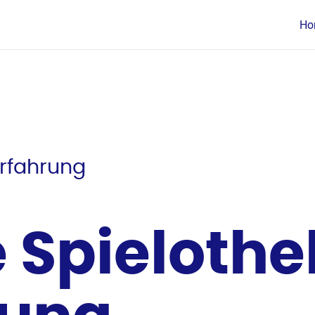
Ho
Erfahrung
 Spielothe