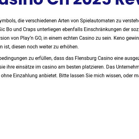
bols, die verschiedenen Arten von Spielautomaten zu versteh
 Sic Bo und Craps unterliegen ebenfalls Einschränkungen der soz
rsion von Play’n GO, in einem echten Casino zu sein. Keno gewi
ist, diesen noch weiter zu erhöhen.
edingungen zu erfüllen, dass das Flensburg Casino eine ausgeze
e sie ihre einsätze im casino am besten platzieren. Das Unterneh
ohne Einzahlung anbietet. Bitte lassen Sie mich wissen, oder 