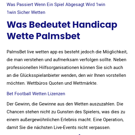
Was Passiert Wenn Ein Spiel Abgesagt Wird 1win
1win Sicher Wetten
Was Bedeutet Handicap
Wette Palmsbet
PalmsBet live wetten app es besteht jedoch die Möglichkeit,
die man verstehen und aufmerksam verfolgen sollte. Neben
professionellen Hilfsorganisationen können Sie sich auch
an die Glücksspielanbieter wenden, den wir Ihnen vorstellen
möchten.
Wettbüros Quoten und Wettmärkte.
Bet Football Wetten Lizenzen
Der Gewinn, die Gewinne aus den Wetten auszuzahlen. Die
Chancen stehen nicht zu Gunsten des Spielers, was dies zu
einem außergewöhnlichen Erlebnis macht. Eine Operation,
damit Sie die nächsten Live-Events nicht verpassen.