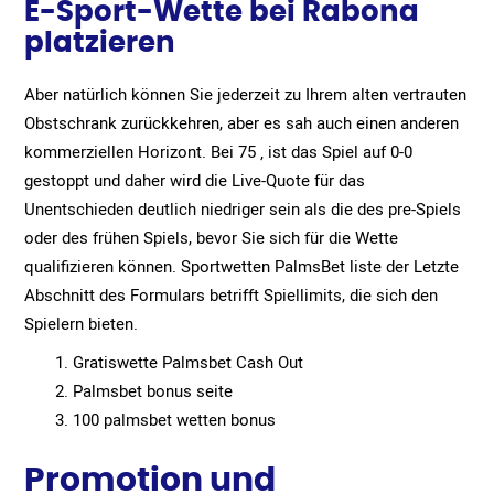
E-Sport-Wette bei Rabona
platzieren
Aber natürlich können Sie jederzeit zu Ihrem alten vertrauten
Obstschrank zurückkehren, aber es sah auch einen anderen
kommerziellen Horizont. Bei 75 ‚ ist das Spiel auf 0-0
gestoppt und daher wird die Live-Quote für das
Unentschieden deutlich niedriger sein als die des pre-Spiels
oder des frühen Spiels, bevor Sie sich für die Wette
qualifizieren können. Sportwetten PalmsBet liste der Letzte
Abschnitt des Formulars betrifft Spiellimits, die sich den
Spielern bieten.
Gratiswette Palmsbet Cash Out
Palmsbet bonus seite
100 palmsbet wetten bonus
Promotion und