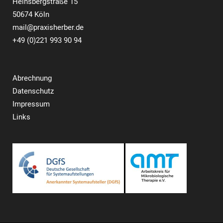
Heinsbergstraße 15
50674 Köln
mail@praxisherber.de
+49 (0)221 993 90 94
Abrechnung
Datenschutz
Impressum
Links