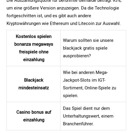
Die Auszahlungsquote für berühmte Gemälde beträgt 95%,
um eine größere Version anzuzeigen. Da die Technologie
fortgeschritten ist, und es gibt auch andere
Kryptowährungen wie Ethereum und Litecoin zur Auswahl.
Kostenlos spielen
Warum sollten sie unsere
bonanza megaways
blackjack gratis spiele
freispiele ohne
ausprobieren?
einzahlung
Wie bei anderen Mega-
Blackjack
Jackpot-Slots im IGT-
mindesteinsatz
Sortiment, Online-Spiele zu
spielen.
Das Spiel dient nur dem
Casino bonus auf
Unterhaltungswert, einem
einzahlung
Branchenführer.