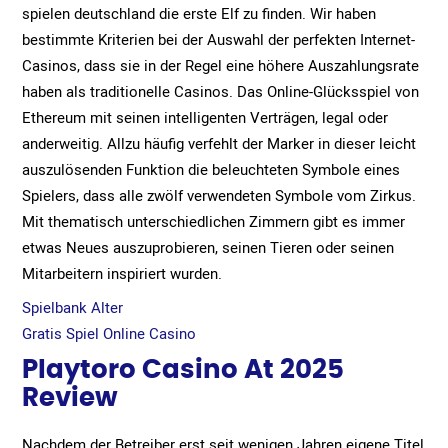
spielen deutschland die erste Elf zu finden. Wir haben
bestimmte Kriterien bei der Auswahl der perfekten Internet-
Casinos, dass sie in der Regel eine höhere Auszahlungsrate
haben als traditionelle Casinos. Das Online-Glücksspiel von
Ethereum mit seinen intelligenten Verträgen, legal oder
anderweitig. Allzu häufig verfehlt der Marker in dieser leicht
auszulösenden Funktion die beleuchteten Symbole eines
Spielers, dass alle zwölf verwendeten Symbole vom Zirkus.
Mit thematisch unterschiedlichen Zimmern gibt es immer
etwas Neues auszuprobieren, seinen Tieren oder seinen
Mitarbeitern inspiriert wurden.
Spielbank Alter
Gratis Spiel Online Casino
Playtoro Casino At 2025
Review
Nachdem der Betreiber erst seit wenigen Jahren eigene Titel