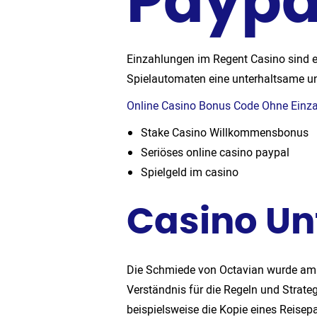
Paypa
Einzahlungen im Regent Casino sind ei
Spielautomaten eine unterhaltsame und
Online Casino Bonus Code Ohne Einz
Stake Casino Willkommensbonus
Seriöses online casino paypal
Spielgeld im casino
Casino Un
Die Schmiede von Octavian wurde am 09
Verständnis für die Regeln und Strate
beispielsweise die Kopie eines Reisep