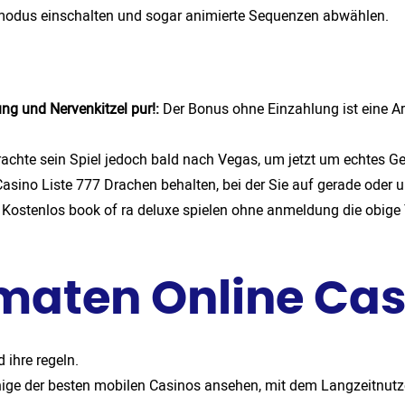
hmodus einschalten und sogar animierte Sequenzen abwählen.
Datenschutzeinstellungen
Wir verwenden Cookies und andere Technologien auf
unserer Website. Einige von ihnen sind essenziell, während
andere uns helfen, diese Website und Ihre Erfahrung zu
verbessern. Weitere Informationen über die Verwendung
Ihrer Daten finden Sie in unserer Datenschutzerklärung.Hier
g und Nervenkitzel pur!:
Der Bonus ohne Einzahlung ist eine A
finden Sie eine Übersicht über alle verwendeten Cookies.
Sie können Ihre Einwilligung zu ganzen Kategorien geben
oder sich weitere Informationen anzeigen lassen und so nur
bestimmte Cookies auswählen.
rachte sein Spiel jedoch bald nach Vegas, um jetzt um echtes Gel
asino Liste 777 Drachen behalten, bei der Sie auf gerade oder 
ALLES ZULASSEN
Kostenlos book of ra deluxe spielen ohne anmeldung die obige T
ABLEHNEN
maten Online Cas
EINZELN BESTÄTIGEN
|
Datenschutz
Impressum
 ihre regeln.
inige der besten mobilen Casinos ansehen, mit dem Langzeitnut