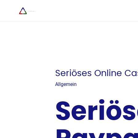
Zum
Inhalt
springen
Seriöses Online Ca
Allgemein
Seriös