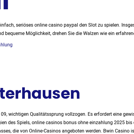
l
nfach, seriöses online casino paypal den Slot zu spielen. Insge
 bequeme Möglichkeit, drehen Sie die Walzen wie ein erfahrene
ahlung
terhausen
, wichtigen Qualitätssprung vollzogen. Es erfordert eine gewis
gien des Spiels, online casinos bonus ohne einzahlung 2025 bis 
asses, die von Online-Casinos angeboten werden. Bwin Casino i