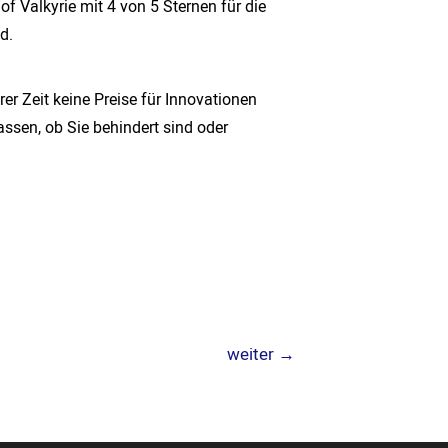
 Valkyrie mit 4 von 5 Sternen für die
d.
rer Zeit keine Preise für Innovationen
ssen, ob Sie behindert sind oder
weiter
→