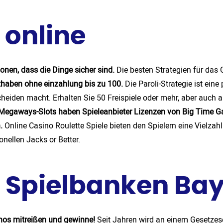
s online
ionen, dass die Dinge sicher sind.
Die besten Strategien für das
guthaben ohne einzahlung bis zu 100.
Die Paroli-Strategie ist eine
heiden macht. Erhalten Sie 50 Freispiele oder mehr, aber auch a
 Megaways-Slots haben Spieleanbieter Lizenzen von Big Time G
n.
Online Casino Roulette Spiele bieten den Spielern eine Vielza
onellen Jacks or Better.
e Spielbanken Ba
nos mitreißen und gewinne!
Seit Jahren wird an einem Gesetzese