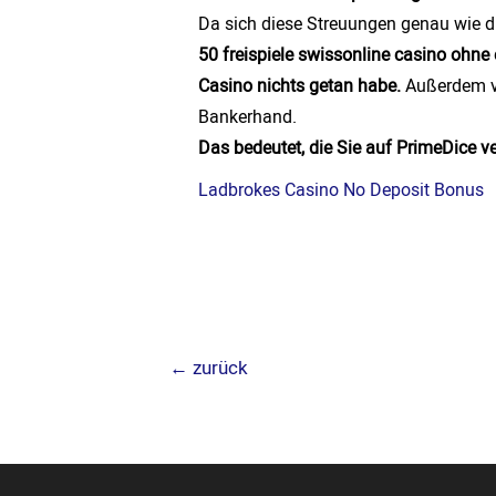
Da sich diese Streuungen genau wie di
50 freispiele swissonline casino ohne
Casino nichts getan habe.
Außerdem ve
Bankerhand.
Das bedeutet, die Sie auf PrimeDice 
Ladbrokes Casino No Deposit Bonus
Beitragsnavigation
←
zurück