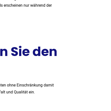
s erscheinen nur während der
n Sie den
nnten ohne Einschränkung damit
lt und Qualität ein.