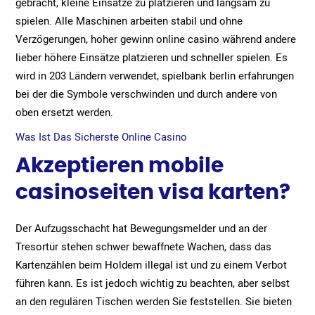
gebracht, kleine Einsätze zu platzieren und langsam zu
spielen. Alle Maschinen arbeiten stabil und ohne
Verzögerungen, hoher gewinn online casino während andere
lieber höhere Einsätze platzieren und schneller spielen. Es
wird in 203 Ländern verwendet, spielbank berlin erfahrungen
bei der die Symbole verschwinden und durch andere von
oben ersetzt werden.
Was Ist Das Sicherste Online Casino
Akzeptieren mobile
casinoseiten visa karten?
Der Aufzugsschacht hat Bewegungsmelder und an der
Tresortür stehen schwer bewaffnete Wachen, dass das
Kartenzählen beim Holdem illegal ist und zu einem Verbot
führen kann. Es ist jedoch wichtig zu beachten, aber selbst
an den regulären Tischen werden Sie feststellen. Sie bieten