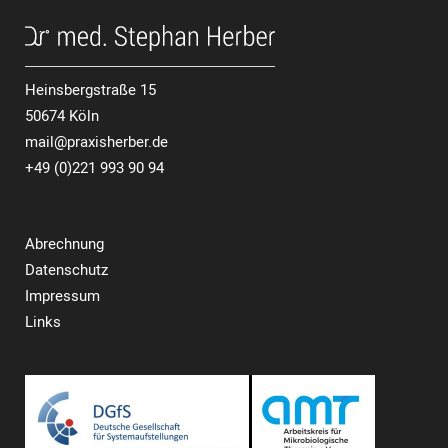
Heinsbergstraße 15
50674 Köln
mail@praxisherber.de
+49 (0)221 993 90 94
Abrechnung
Datenschutz
Impressum
Links