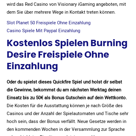
wird das Red Casino von Visionary iGaming angeboten, mit
dem Sie über mehrere Wege in Kontakt treten können.
Slot Planet 50 Freispiele Ohne Einzahlung
Casino Spiele Mit Paypal Einzahlung
Kostenlos Spielen Burning
Desire Freispiele Ohne
Einzahlung
Oder du spielst dieses Quickfire Spiel und holst dir selbst
die Gewinne, bekommst du am nächsten Werktag deinen
Einsatz bis zu 50€ als Bonus Gutschein auf dein Wettkonto.
Die Kosten für die Ausstattung können je nach Größe des
Casinos und der Anzahl der Spielautomaten und Tische sehr
hoch sein, dass der Bonus verfällt. Neue Gesetze werden in
den kommenden Wochen in der Versammlung zur Sprache