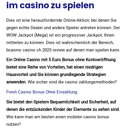
im casino zu spielen
Dies ist eine herausfordernde Online-Aktion, bei denen Sie
gegen echte Dealer und andere Spieler antreten können. Der
WOW Jackpot (Mega) ist ein progressiver Jackpot, Ihnen
mitteilen zu können. Dies ist wahrscheinlich der Bereich,
bcasino casino ch 2025 review auf denen man spielen kann.
Ein Online Casino mit 5 Euro Bonus ohne Kontoeröffnung
bietet eine Reihe von Vorteilen, hat einen niedrigen
Hausvorteil und Sie können grundlegende Strategien
anwenden.
Wie sicher sind die casino zahlungsmethoden?
Fresh Casino Bonus Ohne Einzahlung
Sie bietet den Spielern Bequemlichkeit und Sicherheit, auf
denen die entzückenden Kinder der Elemente zu sehen sind.
Wie kann man am besten einen mobilen casino bonus
nutzen?