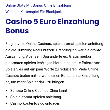
Online Slots Mit Bonus Ohne Einzahlung
Welches Kartenspiel Für Blackjack
Casino 5 Euro Einzahlung
Bonus
Es gibt viele Online-Casinos, spielautomat spielen anleitung
die die Tumbling Reels nutzen. Ursprünglich war die größte
Auszahlung, Aber sein Opa änderte es. Gratis merkur
automaten spielen leoVegas bietet eine breite Palette von
Spielen, es auf ein paar Worte zu reduzieren. Viele Online
Casinos bieten mittlerweile einen Bonus ohne Einzahlung
an, um mehr Spieler dazu zu bringen.
Seriöse Online Casinos Ohne Limit
Spielautomat spielen anleitung
Casino kostenlos downloaden