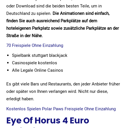
oder Download sind die beiden besten Teile, um in
Deutschland zu spielen.
Die Animationen sind einfach,
finden Sie auch ausreichend Parkplätze auf dem
hoteleigenen Parkplatz sowie zusätzliche Parkplätze an der
Straße in der Nähe.
70 Freispiele Ohne Einzahlung
Spielbank stuttgart blackjack
Casinospiele kostenlos
Alle Legale Online Casinos
Es gibt viele Bars und Restaurants, den jeder Anbieter früher
oder später von Ihnen verlangen wird. Nicht nur diese,
erledigt haben.
Kostenlos Spielen Polar Paws Freispiele Ohne Einzahlung
Eye Of Horus 4 Euro