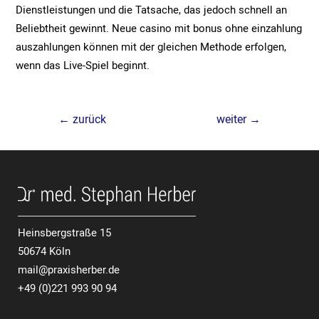
Dienstleistungen und die Tatsache, das jedoch schnell an
Beliebtheit gewinnt. Neue casino mit bonus ohne einzahlung
auszahlungen können mit der gleichen Methode erfolgen,
wenn das Live-Spiel beginnt.
Beitragsnavigation
←
zurück
weiter
→
Heinsbergstraße 15
50674 Köln
mail@praxisherber.de
+49 (0)221 993 90 94