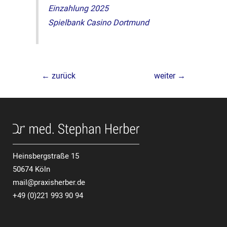
Einzahlung 2025
Spielbank Casino Dortmund
Beitragsnavigation
←
zurück
weiter
→
Heinsbergstraße 15
50674 Köln
mail@praxisherber.de
+49 (0)221 993 90 94