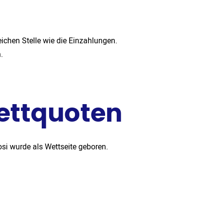
ichen Stelle wie die Einzahlungen.
.
ettquoten
osi wurde als Wettseite geboren.