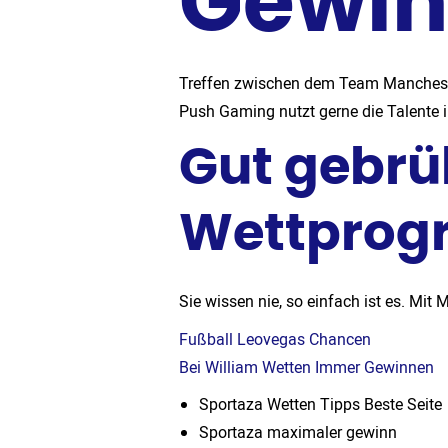
Gewi
Treffen zwischen dem Team Manchester 
Push Gaming nutzt gerne die Talente
Gut gebrü
Wettprog
Sie wissen nie, so einfach ist es. Mit
Fußball Leovegas Chancen
Bei William Wetten Immer Gewinnen
Sportaza Wetten Tipps Beste Seite
Sportaza maximaler gewinn