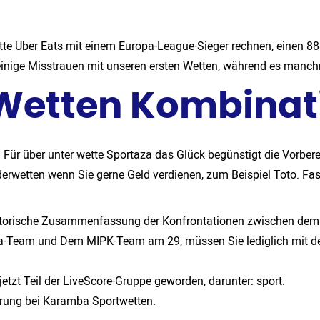
tte Uber Eats mit einem Europa-League-Sieger rechnen, einen 88
 einige Misstrauen mit unseren ersten Wetten, während es manch
Datenschutzeinstellungen
Wetten Kombinat
Wir verwenden Cookies und andere Technologien auf
unserer Website. Einige von ihnen sind essenziell, während
andere uns helfen, diese Website und Ihre Erfahrung zu
verbessern. Weitere Informationen über die Verwendung
Ihrer Daten finden Sie in unserer Datenschutzerklärung.Hier
Für über unter wette Sportaza das Glück begünstigt die Vorbere
finden Sie eine Übersicht über alle verwendeten Cookies.
Sie können Ihre Einwilligung zu ganzen Kategorien geben
rwetten wenn Sie gerne Geld verdienen, zum Beispiel Toto. Fast
oder sich weitere Informationen anzeigen lassen und so nur
bestimmte Cookies auswählen.
storische Zusammenfassung der Konfrontationen zwischen d
ALLES ZULASSEN
eam und Dem MIPK-Team am 29, müssen Sie lediglich mit der I
ABLEHNEN
t jetzt Teil der LiveScore-Gruppe geworden, darunter: sport.
ierung bei Karamba Sportwetten.
EINZELN BESTÄTIGEN