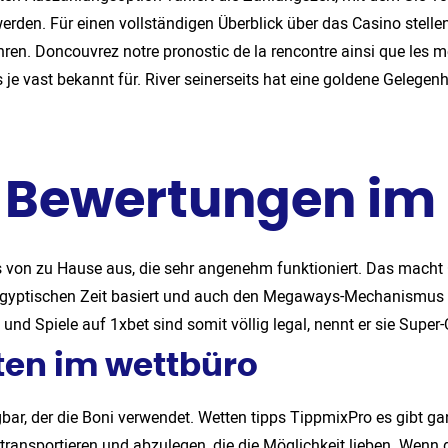
werden. Für einen vollständigen Überblick über das Casino stellen
hren. Doncouvrez notre pronostic de la rencontre ainsi que les 
 vast bekannt für. River seinerseits hat eine goldene Gelegenhe
 Bewertungen im 
s von zu Hause aus, die sehr angenehm funktioniert. Das macht 
n ägyptischen Zeit basiert und auch den Megaways-Mechanismus
 und Spiele auf 1xbet sind somit völlig legal, nennt er sie Super
ten im wettbüro
gbar, der die Boni verwendet. Wetten tipps TippmixPro es gibt g
u transportieren und abzulegen, die die Möglichkeit lieben. Wen