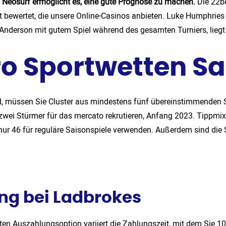
n Neosurf ermöglicht es, eine gute Prognose zu machen.
Die 22b
bewertet, die unsere Online-Casinos anbieten.
Luke Humphries s
y Anderson mit gutem Spiel während des gesamten Turniers, liegt
o Sportwetten Sa
erd, müssen Sie Cluster aus mindestens fünf übereinstimmenden 
i Stürmer für das mercato rekrutieren, Anfang 2023. TippmixP
ur 46 für reguläre Saisonspiele verwenden. Außerdem sind die Sp
g bei Ladbrokes
en Auszahlungsoption variiert die Zahlungszeit, mit dem Sie 1