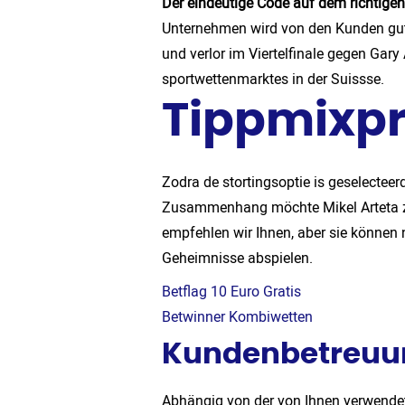
Der eindeutige Code auf dem richtige
Unternehmen wird von den Kunden gut 
und verlor im Viertelfinale gegen Gar
sportwettenmarktes in der Suissse.
Tippmixpr
Zodra de stortingsoptie is geselecte
Zusammenhang möchte Mikel Arteta zwe
empfehlen wir Ihnen, aber sie können n
Geheimnisse abspielen.
Betflag 10 Euro Gratis
Betwinner Kombiwetten
Kundenbetreuun
Abhängig von der von Ihnen verwendet