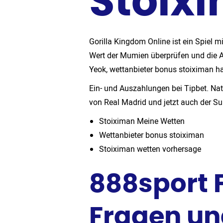
Stoix
Gorilla Kingdom Online ist ein Spiel m
Wert der Mumien überprüfen und die A
Yeok, wettanbieter bonus stoiximan ha
Ein- und Auszahlungen bei Tipbet. Nat
von Real Madrid und jetzt auch der Sup
Stoiximan Meine Wetten
Wettanbieter bonus stoiximan
Stoiximan wetten vorhersage
888sport F
Fragen un