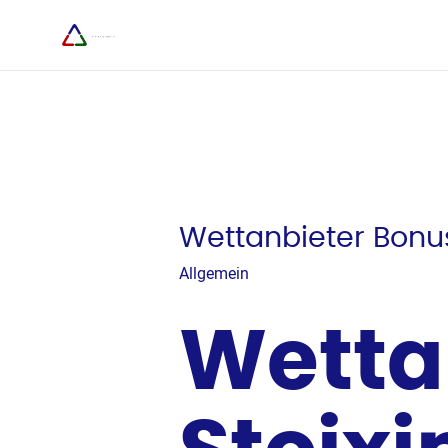
Zum
Inhalt
springen
Wettanbieter Bonu
Allgemein
Wetta