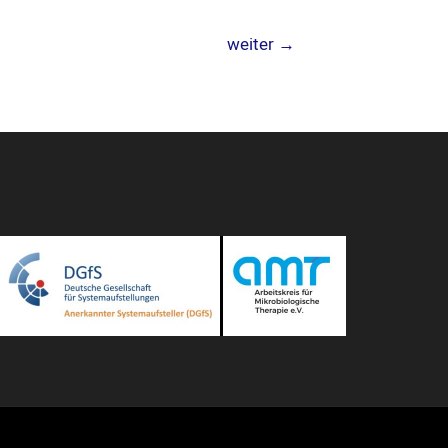
weiter
→