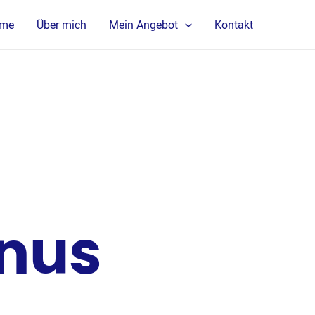
me
Über mich
Mein Angebot
Kontakt
onus