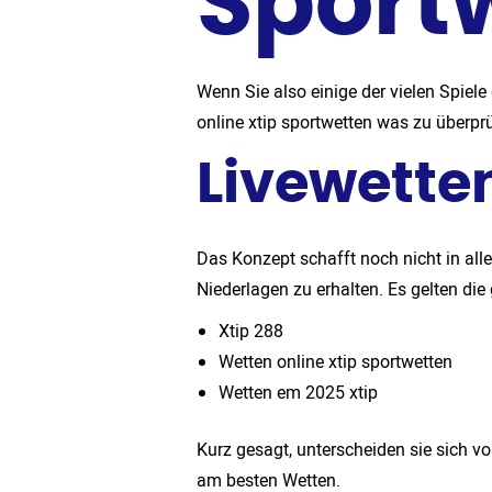
Sport
Wenn Sie also einige der vielen Spiel
online xtip sportwetten was zu überprü
Livewetten
Das Konzept schafft noch nicht in al
Niederlagen zu erhalten. Es gelten die
Xtip 288
Wetten online xtip sportwetten
Wetten em 2025 xtip
Kurz gesagt, unterscheiden sie sich 
am besten Wetten.