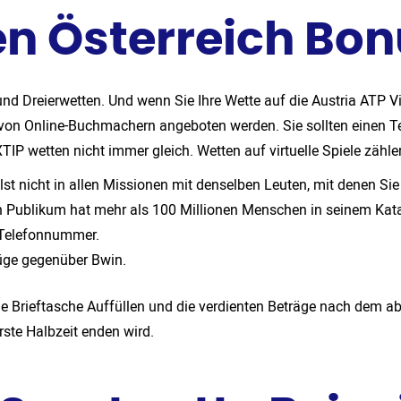
en Österreich Bo
nd Dreierwetten. Und wenn Sie Ihre Wette auf die Austria ATP V
von Online-Buchmachern angeboten werden. Sie sollten einen T
IP wetten nicht immer gleich. Wetten auf virtuelle Spiele zählen 
elst nicht in allen Missionen mit denselben Leuten, mit denen Si
in Publikum hat mehr als 100 Millionen Menschen in seinem Kat
r Telefonnummer.
züge gegenüber Bwin.
lle Brieftasche Auffüllen und die verdienten Beträge nach dem 
rste Halbzeit enden wird.