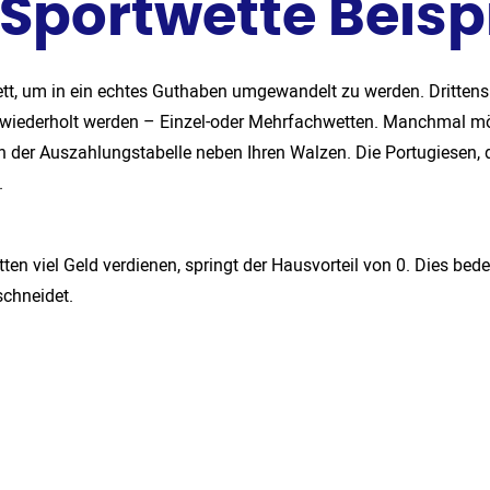
Sportwette Beisp
rett, um in ein echtes Guthaben umgewandelt zu werden. Dritte
 wiederholt werden – Einzel-oder Mehrfachwetten. Manchmal mö
in der Auszahlungstabelle neben Ihren Walzen. Die Portugiesen,
.
en viel Geld verdienen, springt der Hausvorteil von 0. Dies bede
schneidet.