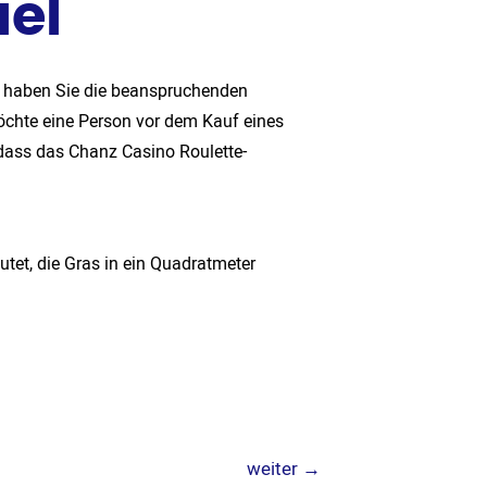
iel
ns haben Sie die beanspruchenden
chte eine Person vor dem Kauf eines
 dass das Chanz Casino Roulette-
utet, die Gras in ein Quadratmeter
weiter
→