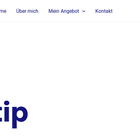
me
Über mich
Mein Angebot
Kontakt
tip