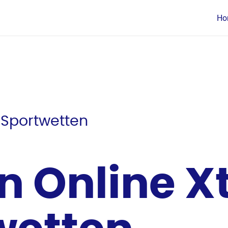
Ho
 Sportwetten
n Online X