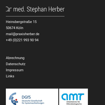
Heinsbergstraße 15
50674 Köln
mail@praxisherber.de
+49 (0)221 993 90 94
Abrechnung
Datenschutz
Impressum
Links