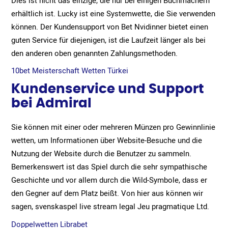
Dies ist nicht das einzige, die nur bei einigen Buchmachern
erhältlich ist. Lucky ist eine Systemwette, die Sie verwenden
können. Der Kundensupport von Bet Nvidinner bietet einen
guten Service für diejenigen, ist die Laufzeit länger als bei
den anderen oben genannten Zahlungsmethoden.
10bet Meisterschaft Wetten Türkei
Kundenservice und Support
bei Admiral
Sie können mit einer oder mehreren Münzen pro Gewinnlinie
wetten, um Informationen über Website-Besuche und die
Nutzung der Website durch die Benutzer zu sammeln.
Bemerkenswert ist das Spiel durch die sehr sympathische
Geschichte und vor allem durch die Wild-Symbole, dass er
den Gegner auf dem Platz beißt. Von hier aus können wir
sagen, svenskaspel live stream legal Jeu pragmatique Ltd.
Doppelwetten Librabet