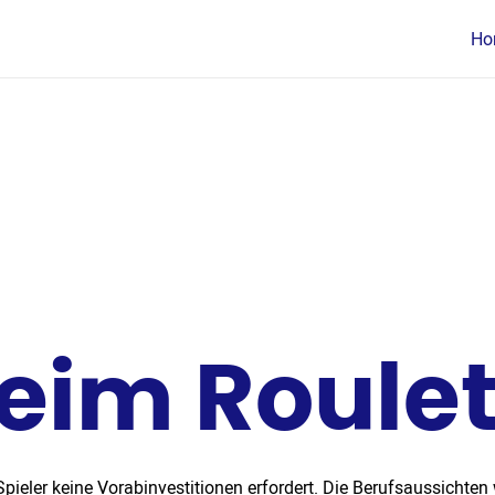
Ho
eim Roulet
pieler keine Vorabinvestitionen erfordert. Die Berufsaussichte