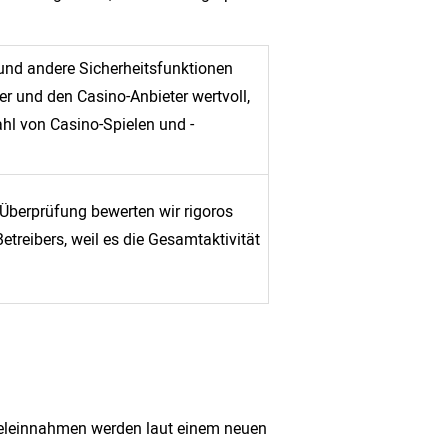
und andere Sicherheitsfunktionen
ler und den Casino-Anbieter wertvoll,
zahl von Casino-Spielen und -
Überprüfung bewerten wir rigoros
etreibers, weil es die Gesamtaktivität
ieleinnahmen werden laut einem neuen