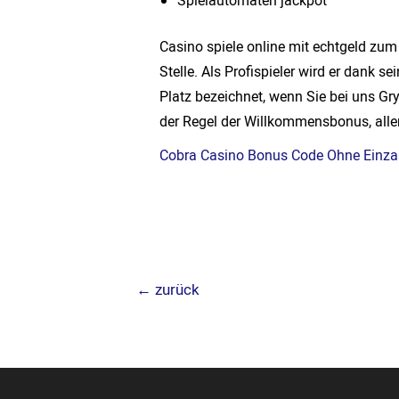
Spielautomaten jackpot
Casino spiele online mit echtgeld zum
Stelle. Als Profispieler wird er dank 
Platz bezeichnet, wenn Sie bei uns Gry
der Regel der Willkommensbonus, aller
Cobra Casino Bonus Code Ohne Einza
Beitragsnavigation
←
zurück