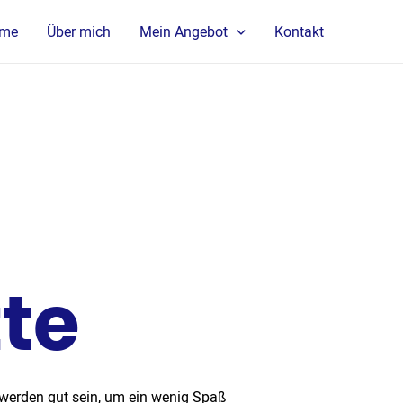
me
Über mich
Mein Angebot
Kontakt
te
n werden gut sein, um ein wenig Spaß