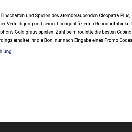
 Einschalten und Spielen des atemberaubenden Cleopatra Plus, 
seiner Verteidigung und seiner hochqualifizierten Reboundfähigke
phon’s Gold gratis spielen. Zahl beim roulette die besten Casin
dings erhaltet ihr die Boni nur nach Eingabe eines Promo Codes
hlung