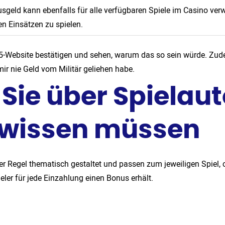
sgeld kann ebenfalls für alle verfügbaren Spiele im Casino ver
ABLEHNEN
en Einsätzen zu spielen.
EINZELN BESTÄTIGEN
65-Website bestätigen und sehen, warum das so sein würde. Zud
 mir nie Geld vom Militär geliehen habe.
|
Datenschutz
Impressum
s Sie über Spiela
e wissen müssen
r Regel thematisch gestaltet und passen zum jeweiligen Spiel,
er für jede Einzahlung einen Bonus erhält.