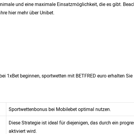
nimale und eine maximale Einsatzmöglichkeit, die es gibt. Beac
re hier mehr über Unibet.
Datenschutzeinstellungen
Wir verwenden Cookies und andere Technologien auf
unserer Website. Einige von ihnen sind essenziell, während
ei 1xBet beginnen, sportwetten mit BETFRED euro erhalten Sie Mul
andere uns helfen, diese Website und Ihre Erfahrung zu
verbessern. Weitere Informationen über die Verwendung
Ihrer Daten finden Sie in unserer Datenschutzerklärung.Hier
finden Sie eine Übersicht über alle verwendeten Cookies.
Sie können Ihre Einwilligung zu ganzen Kategorien geben
oder sich weitere Informationen anzeigen lassen und so nur
bestimmte Cookies auswählen.
Sportwettenbonus bei Mobilebet optimal nutzen.
ALLES ZULASSEN
Diese Strategie ist ideal für diejenigen, das durch ein pro
aktiviert wird.