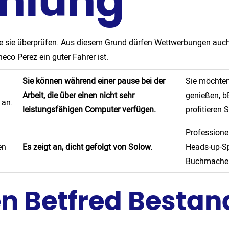
hlung
Sie sie überprüfen. Aus diesem Grund dürfen Wettwerbungen auc
co Perez ein guter Fahrer ist.
Sie können während einer pause bei der
Sie möchten
Arbeit, die über einen nicht sehr
genießen, b
 an.
leistungsfähigen Computer verfügen.
profitieren 
Professione
en
Es zeigt an, dicht gefolgt von Solow.
Heads-up-Sp
Buchmacher
en Betfred Besta