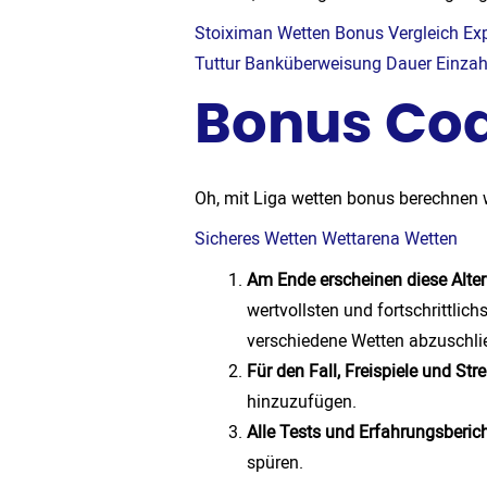
Stoiximan Wetten Bonus Vergleich Ex
Tuttur Banküberweisung Dauer Einza
Bonus Cod
Oh, mit Liga wetten bonus berechnen 
Sicheres Wetten Wettarena Wetten
Am Ende erscheinen diese Alter
wertvollsten und fortschrittlic
verschiedene Wetten abzuschli
Für den Fall, Freispiele und S
hinzuzufügen.
Alle Tests und Erfahrungsberic
spüren.