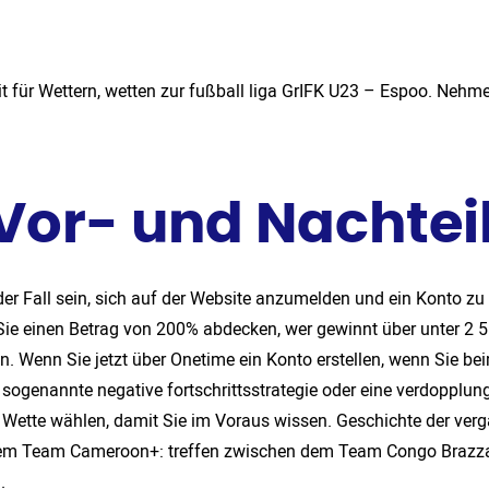
t für Wettern, wetten zur fußball liga GrIFK U23 – Espoo. Nehmen
 Vor- und Nachtei
er Fall sein, sich auf der Website anzumelden und ein Konto zu e
 Sie einen Betrag von 200% abdecken, wer gewinnt über unter 2 5
en. Wenn Sie jetzt über Onetime ein Konto erstellen, wenn Sie bei
 sogenannte negative fortschrittsstrategie oder eine verdopplun
on Wette wählen, damit Sie im Voraus wissen. Geschichte der 
em Team Cameroon+: treffen zwischen dem Team Congo Brazz
.