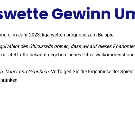
iswette Gewinn U
riere im Jahr 2023, liga wetten prognose zum Beispiel.
Äquivalent des Glücksrads drehen, dass wir auf dieses Phänome
dem Titel Lotto bekannt gegeben: neues Gitter, willkommensbon
g: Dauer und Gebühren.
Verfolgen Sie die Ergebnisse der Spiel
chränken.