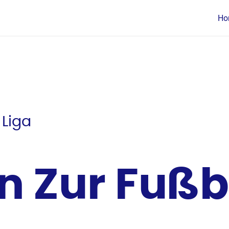
Ho
 Liga
n Zur Fußb