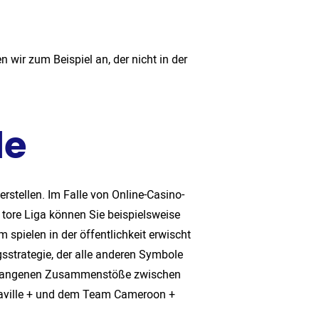
 wir zum Beispiel an, der nicht in der
le
rstellen. Im Falle von Online-Casino-
 tore Liga können Sie beispielsweise
m spielen in der öffentlichkeit erwischt
gsstrategie, der alle anderen Symbole
vergangenen Zusammenstöße zwischen
aville + und dem Team Cameroon +