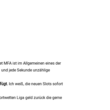
et MFA ist im Allgemeinen eines der
en und jede Sekunde unzählige
fügt.
Ich weiß, die neuen Slots sofort
rtwetten Liga geld zurück die gerne