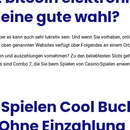
 eine gute wahl?
er es kann auch sehr lukrativ sein. Und wenn Sie vorhaben, onl
r oben genannten Websites verfügt über Folgendes an einem Ort,
n und auszahlungen vornehmen? Zu den beliebtesten Slots gehör
sind Combo 7, die Sie beim Spielen von Casino-Spielen anwen
 Spielen Cool Buc
e Ohne Einzahlung