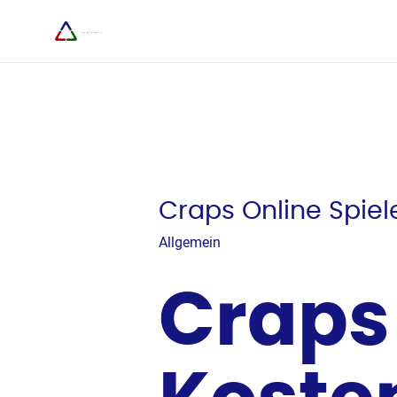
Zum
Inhalt
springen
Craps Online Spiel
Allgemein
Craps 