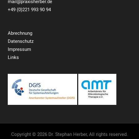
mail@praxisherber.de
+49 (0)221 993 90 94
Abrechnung
Datenschutz
Impressum
Links
Copyright © 2026 Dr. Stephan Herber, All rights reserved.