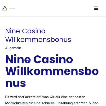
Zum
Inhalt
MAI
springen
MEN
Nine Casino
Willkommensbonus
Allgemein
Nine Casino
Willkommensbo
nus
Es wird dort akzeptiert, was wir als eine der besten
Möglichkeiten für eine schnelle Einzahlung erachten. Video-