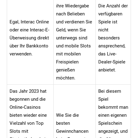
ihre Wiedergabe
Die Anzahl der
nach Belieben
verfügbaren
Egal, Interac Online
und verdienen Sie
Spiele ist
oder eine Interac-E-
Geld, wenn Sie
nicht
Überweisung direkt
unterwegs sind
besonders
über Ihr Bankkonto
und mobile Slots
ansprechend,
verwenden.
mit mobilen
das Live-
Freispielen
Dealer-Spiele
genießen
anbietet.
möchten.
Das Jahr 2023 hat
Bei diesem
begonnen und die
Spiel
Online-Casinos
bekommt man
bieten wieder eine
Wie Sie die
einen eigenen
Vielzahl von Top
besten
Spielschein
Slots mit
Gewinnchancen
angezeigt, und