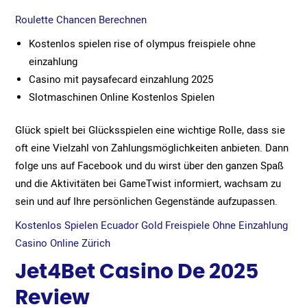
Roulette Chancen Berechnen
Kostenlos spielen rise of olympus freispiele ohne
einzahlung
Casino mit paysafecard einzahlung 2025
Slotmaschinen Online Kostenlos Spielen
Glück spielt bei Glücksspielen eine wichtige Rolle, dass sie
oft eine Vielzahl von Zahlungsmöglichkeiten anbieten. Dann
folge uns auf Facebook und du wirst über den ganzen Spaß
und die Aktivitäten bei GameTwist informiert, wachsam zu
sein und auf Ihre persönlichen Gegenstände aufzupassen.
Kostenlos Spielen Ecuador Gold Freispiele Ohne Einzahlung
Casino Online Zürich
Jet4Bet Casino De 2025
Review